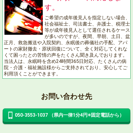
す。
ご希望の成年後見人を指定しない場合、
社会福祉士、司法書士、弁護士、税理士
等が成年後見人として選任されるケース
が多いのですが、夜間、早朝、土日、盆
正月、救急搬送や入院契約、永眠後の葬儀社の手配、アパ
ートの家財撤去・原状回復について、全く対応してくれな
くて困ったとの苦情の声をたくさん聞き及んでおります。
当法人は、永眠時を含め24時間365日対応、たくさんの病
院・介護・福祉施設様からご支持されており、安心してご
利用頂くことができます。
お問い合わせ先
050-3553-1037 （県内一律1分4円※固定電話から）